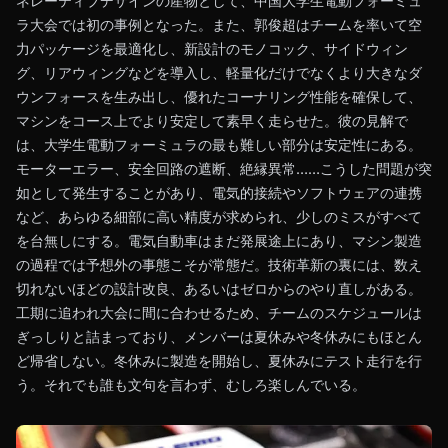
ネレーティブデザインの産物として、中国大学生電動フォーミュ
ラ大会では初の事例となった。また、郭俊超はチームを率いて空
力パッケージを最適化し、新設計のモノコック、サイドウィン
グ、リアウィングなどを導入し、軽量化だけでなくより大きなダ
ウンフォースを生み出し、優れたコーナリング性能を確保して、
マシンをコース上でより安定して素早く走らせた。彼の見解で
は、大学生電動フォーミュラの最も難しい部分は安定性にある。
モーターエラー、安全回路の遮断、絶縁異常……こうした問題が突
如として発生することがあり、電気的接続やソフトウェアの連携
など、あらゆる細部に高い精度が求められ、少しのミスがすべて
を台無しにする。電気自動車はまだ発展途上にあり、マシン製造
の過程では予想外の事態こそが常態だ。技術革新の裏には、数え
切れないほどの設計改良、あるいはゼロからのやり直しがある。
工期に追われ大会に間に合わせるため、チームのスケジュールは
ぎっしりと詰まっており、メンバーは夏休みや冬休みにもほとん
ど帰省しない。冬休みに製造を開始し、夏休みにテスト走行を行
う。それでも誰も文句を言わず、むしろ楽しんでいる。