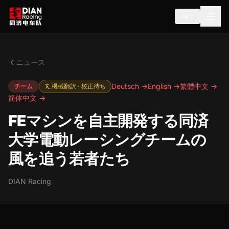
JA
ニュース
Deutsch →
English →
繁體中文 →
チーム
機械翻訳 · 校正待ち
简体中文 →
FEマシンを自主開発する同済
大学電動レーシングチームの
風を追う若者たち
DIAN Racing