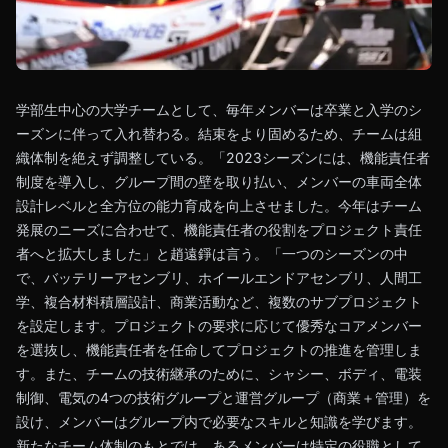
学部生中心の大学チームとして、毎年メンバーは卒業と入学のシ
ーズンに伴って入れ替わる。結束をより固めるため、チームは組
織体制を絶えず調整している。「2023シーズンには、機能責任者
制度を導入し、グループ間の壁を取り払い、メンバーの車両全体
設計レベルと全方位の能力育成を向上させました。今年はチーム
発展のニーズに合わせて、機能責任者の役割をプロジェクト責任
者へと拡大しました」と趙遠錚は言う。「一つのシーズンの中
で、バッテリーアセンブリ、ホイールエンドアセンブリ、人間工
学、複合材料積層設計、商業活動など、複数のサブプロジェクト
を設定します。プロジェクトの要求に応じて優秀なコアメンバー
を選抜し、機能責任者を任命してプロジェクトの推進を管理しま
す。また、チームの技術継承のために、シャシー、ボディ、電装
制御、電気の4つの技術グループと運営グループ（商業＋管理）を
設け、メンバーはグループ内で必要なスキルと知識を学びます。
新たなチーム体制のもとでは、あるメンバーは特定の役職として