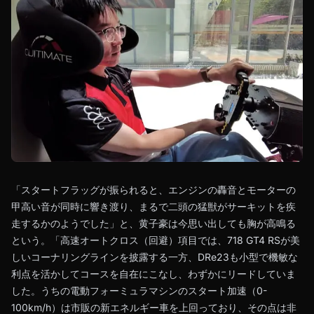
「スタートフラッグが振られると、エンジンの轟音とモーターの
甲高い音が同時に響き渡り、まるで二頭の猛獣がサーキットを疾
走するかのようでした」と、黄子豪は今思い出しても胸が高鳴る
という。「高速オートクロス（回避）項目では、718 GT4 RSが美
しいコーナリングラインを披露する一方、DRe23も小型で機敏な
利点を活かしてコースを自在にこなし、わずかにリードしていま
した。うちの電動フォーミュラマシンのスタート加速（0-
100km/h）は市販の新エネルギー車を上回っており、その点は非