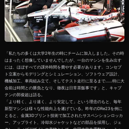
「私たちの多くは大学2年生の時にチームに加入しました。その時
はまったく想像していませんでしたが、一台のマシンを生み出す
には、ほぼすべての課外時間を費やす必要があります。コンセプ
ト立案からモデリングとシミュレーション、ソフトウェア設計、
機械加工、車両組み立て、そしてテスト走行に至るまで……特に大
会前は時間との勝負となり、徹夜は日常茶飯事です」と、キャプ
テンの郭俊超は語る。
「より軽く、より速く、より安定して」という理念のもと、毎年
新型マシンは様々な性能向上を遂げている。昨年のDRe23を例に
とると、金属3Dプリント技術で加工されたサスペンションロッカ
ー、アップライト、冷却水ジャケットなどの部品を採用し、ジェ