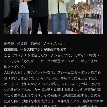
黄子豪、趙遠錚、郭俊超（左から右へ）。
自主開発、一台のFEマシンが誕生するまで
ここはコンテナを改造したワークショップで、わずか100平方メー
トルほどの広さだが、一台一台の新型マシンがここから生まれ、
旅立っていく。
入口を入ると、主力メンバー数名がフレームにカーボンクロスを
貼り付ける作業に取りかかっている。単純そうに見える作業だ
が、そこには細やかなノウハウが詰まっている。その脇には小さ
な黒板が立てられ、カーボン貼りに関する数多くの注意事項が隙
間なく書き込まれており、その緻密さは刺繍に匹敵する。このま
だ見た目には地味な半完成品こそ、今年9月にアジア最高峰の大学
生フォーミュラ大会である日本大学生フォーミュラ自動車大会に