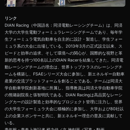
リンク
DIAN Racing（中国語名：同済電動レーシングチーム）は、同済
大学の大学生電動フォーミュラレーシングチームであり、毎年学
生フォーミュラ電気自動車を自主的に設計・製造し、学生フォー
ミュラ系の大会に出場している。2013年3月の正式設立以来、ス
ピードと効率の追求、そして環境への関心が、国際的な視野と革
新的思考を持つ100名以上のDIAN Racerを結集してきた。同済電
動レーシングチームの理念は、世界トップクラスのレーシングチ
ームを構築し、FSAEシリーズ大会に参加し、新エネルギー自動車
産業の交流プラットフォームを創ることである。チームは同済大
学自動車学院創新基地に所属し、指導教員は同済大学自動車学院
の熊璐副院長と張智明氏である。DIAN Racingは高品質なレーシ
ングカーの設計製造と効率的なプロジェクト管理に注力し、世界
の大学生フォーミュラ大会に積極的に参加し、大学および80社以
上の企業スポンサーと共に、新エネルギー理念の普及に貢献して
いる。
青年報・青春上海記者 楊力佳／文 施剣平／写真・動画