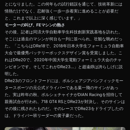
とになりました。この何年もの試行錯誤を通じて、技術革新には
情熱だけでなく、忍耐強く一歩一歩着実に進めることが必要だ
と、これまで以上に深く感じています。」
モーターの叫び、FEマシンの熱さ
その後、記者は同済大学自動車学生科技創新実践基地を訪れた。
そこには過去のマシンが何台も一列に並べられ、壮観な眺めだっ
た。「こちらはDRe18で、2018年日本大学生フォーミュラ自動車
大会で最優秀バッテリーボックスデザイン賞を受賞しました。こ
れはDRe20で、2020年中国大学生電動フォーミュラ大会のチャ
ンピオンです。そしてこれがDRe23…」と趙遠錚は誇らしげに説
明した。
DRe23のフロントフードには、ポルシェアジアパシフィックモー
タースポーツの元公式ドライバーである葉一飛のサインがあっ
た。実は昨年の秋、ポルシェチャイナがDIAN Racingを招待して
親善試合が行われ、718 GT4 RSとDRe23が対決し、そのサインは
その後に残されたものだ。そのレースでDRe23をドライブしたの
は、ドライバー班リーダーの黄子豪だった。