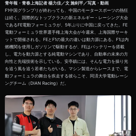
青年報・青春上海記者 楊力佳／文 施剣平／写真・動画
F1中国グランプリが終わっても、中国のモータースポーツの熱狂
は続く。国際的なトップクラスの新エネルギー・レーシング大会
であるFE電動フォーミュラが、5年ぶりに中国に戻ってきた。FE
電動フォーミュラ世界選手権上海大会が今週末、上海国際サーキ
ットで開催される。FEとF1の最大の違いは動力源にある。F1は内
燃機関を使用しガソリンで駆動するが、FEはバッテリーを搭載
し、電力を動力源とする純電動マシンであり、自動車の未来の方
向性と先端技術を示している。安亭鎮には、そんな電力を操り光
を追う風を追う若者たちがいる。マシン製造からレースまで、電
動フォーミュラの舞台を疾走する彼らこそ、同済大学電動レーシ
ングチーム（DIAN Racing）だ。