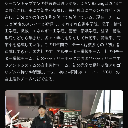
シーズンキャプテンの趙遠錚は説明する。DIAN Racingは2013年
に設立され、主に学部生が所属し、毎年独自にマシンを設計・製
造し、DReにその年の年号を付けて名付けている。現在、チーム
には86名のメンバーが所属し、それぞれ自動車学院、電子・情報
工学院、機械・エネルギー工学院、芸術・伝媒学院、経済・管理
学院などから集まり、各々の専門を活かして技術部、管理部、商
業部を構成している。この11年間で、チームは数多くの「初」を
達成してきた。国内初のデュアルモーター搭載チーム、初の4モー
ター搭載チーム、初のバッテリーボックスおよびバッテリーマネ
ジメントシステムの自主製作チーム、初の完全な動的制御アルゴ
リズムを持つ4輪駆動チーム、初の車両制御ユニット（VCU）の
自主製作チームなどである。