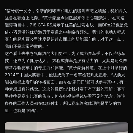
“信号旗一发令，引擎的咆哮声和电机的啸叫声随之响起，犹如两头
猛兽在赛道上飞奔。”黄子豪至今回忆起来依旧心潮澎湃，“在高速
避障项目中，718 GT4 RS展示了优美的过弯走线，而DRe23也是凭
借小巧灵活的优势游刃于赛道之中并略有领先。我们的电动方程式
赛车的起步百公里速度是超过市面上的新能源车的，对于这一点，
我们还是非常骄傲的。”
这个看上去书卷气颇浓的大四男生，为了成为赛车手，不仅苦练车
技，还成为了健身达人。“方程式赛车是没有助力的，尤其是耐久赛
非常考验赛车手的专注力和体能。”黄子豪解释道。在上个月举行的
2024F1中国大奖赛中，他还成为了一名车检裁判志愿者。“从前只
能在电视上看F1的转播画面，如今在‘家门口’就可以参与其中，有一
种梦想成真的感觉。这次的经历也让我对赛车有了新的理解：赛车
手往往是赛车比赛的焦点，但在电视转播镜头看不见的地方，许许
多多的工作人员都在默默付出，所以赛车终究体现的是团队的力
量，也就是‘团魂’。”