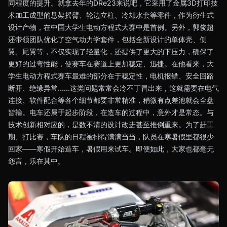
同程度的提升。就拿去年的DRe23来说吧，它采用了金属3D打印技
术加工成型的悬架摇臂、轮边立柱、冷却水套等零件，作为衍生式
设计产物，在中国大学生电动方程式大赛中是首例。另外，郭俊超
还带领团队优化了空气动力学套件，包括全新设计的单体壳、侧
翼、尾翼等，不仅实现了轻量化，还提供了更大的下压力，确保了
更好的过弯性能，使赛车在赛道上更加稳定、迅捷。在他看来，大
学生电动方程式赛车最难的部分在于稳定性，电机报错、安全回路
断开、绝缘异常……这类问题常常会冷不丁冒出来，这就需要在电气
连接、软件配合等各个细节都要非常精准，稍微有点差池就会全盘
皆输。电车还属于起步阶段，在造车的过程中，意外才是常态。与
技术创新相对应的，是数不清的设计改进甚至推倒重来。为了赶工
期、打比赛，车队的日程被排得满满当当，队员在寒暑假里都很少
回家——寒假开始造车，暑假用来试车。即便如此，大家也都毫无
怨言，乐在其中。