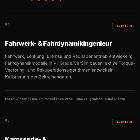
03 OPEN ROLES
04
TECHNISCH
Fahrwerk- & Fahrdynamikingenieur
Fahrwerk, Lenkung, Bremse und Radnabenantrieb entwickeln;
Fahrdynamikmodelle in VI-Grade/CarSim bauen; aktive Torque-
Vectoring- und Rekuperationsalgorithmen entwickeln;
Kalibrierung per Zeitreihendaten.
CATIA
SolidWorks
MATLAB/Simulink
Vector CANoe
VI-grade
ANSYS
DolphinDB
05
TECHNISCH
Karosserie- &