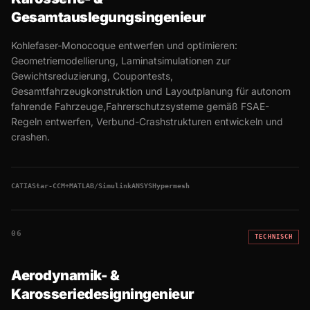
Gesamtauslegungsingenieur
Kohlefaser-Monocoque entwerfen und optimieren:
Geometriemodellierung, Laminatsimulationen zur
Gewichtsreduzierung, Coupontests,
Gesamtfahrzeugkonstruktion und Layoutplanung für autonom
fahrende Fahrzeuge,Fahrerschutzsysteme gemäß FSAE-
Regeln entwerfen, Verbund-Crashstrukturen entwickeln und
crashen.
CATIA
Star-CCM+
MATLAB/Simulink
ANSYS
Hypermesh
06
TECHNISCH
Aerodynamik- &
Karosseriedesigningenieur