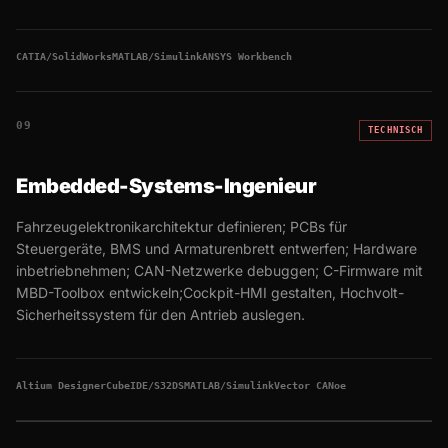
CATIA/SolidWorks
MATLAB/Simulink
ANSYS Workbench
09
TECHNISCH
Embedded-Systems-Ingenieur
Fahrzeugelektronikarchitektur definieren; PCBs für
Steuergeräte, BMS und Armaturenbrett entwerfen; Hardware
inbetriebnehmen; CAN-Netzwerke debuggen; C-Firmware mit
MBD-Toolbox entwickeln;Cockpit-HMI gestalten, Hochvolt-
Sicherheitssystem für den Antrieb auslegen.
Altium Designer
CubeIDE/S32DS
MATLAB/Simulink
Vector CANoe