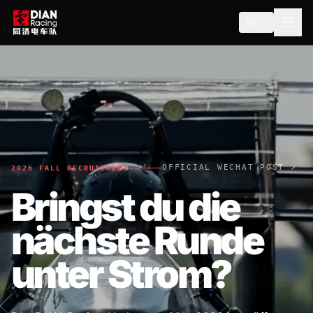
DE
OFFICIAL WECHAT POST ↗
2026 FALL RECRUITMENT
Bringst du die
nächste Runde
unter Strom?