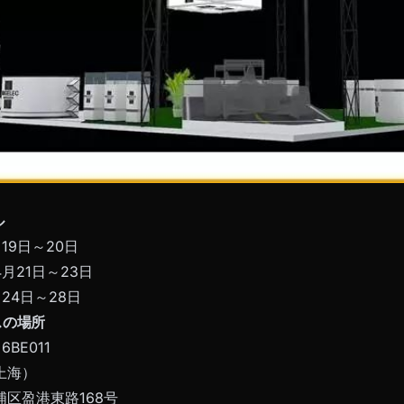
ル
19日～20日
月21日～23日
24日～28日
スの場所
 6BE011
上海）
区盈港東路168号