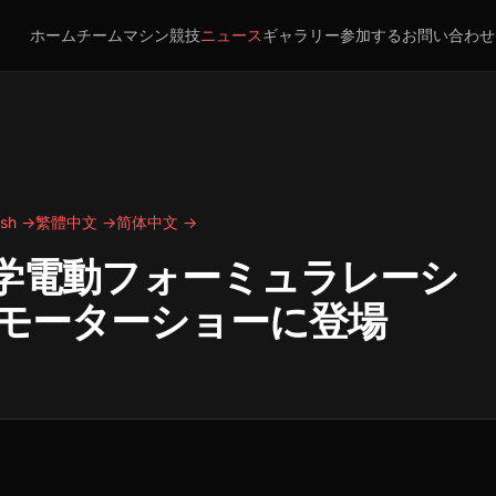
ホーム
チーム
マシン
競技
ニュース
ギャラリー
参加する
お問い合わせ
ish →
繁體中文 →
简体中文 →
大学電動フォーミュラレーシ
モーターショーに登場