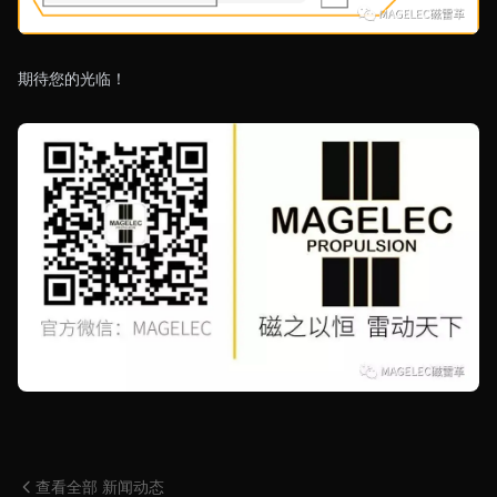
期待您的光临！
查看全部 新闻动态