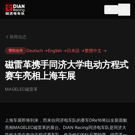
简
新闻动态
Deutsch →
English →
日本語 →
繁體中文 →
赞助合作
磁雷革携手同济大学电动方程式
赛车亮相上海车展
MAGELEC磁雷革
上海车展即将到来，而来自同济电车队的赛车DRe16将以全新面貌
亮相MAGELEC磁雷革的展台。DIAN Racing同济电车队是同济大
学的大学生电动方程式赛车队。作为他们的钻石赞助商，磁雷革一