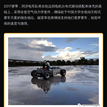
2017赛季，同济电车队将在轮边四电机分布式驱动搭配单体壳的基
础上，采用全套空气动力学套件，继续处于中国大学生电动方程式
赛车方案的领先地位。磁雷革也将继续支持他们逐梦赛车，创造环
保的速度与激情。