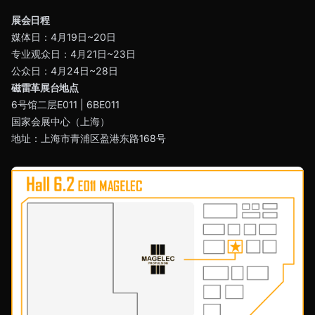
展会日程
媒体日：4月19日~20日
专业观众日：4月21日~23日
公众日：4月24日~28日
磁雷革展台地点
6号馆二层E011 | 6BE011
国家会展中心（上海）
地址：上海市青浦区盈港东路168号