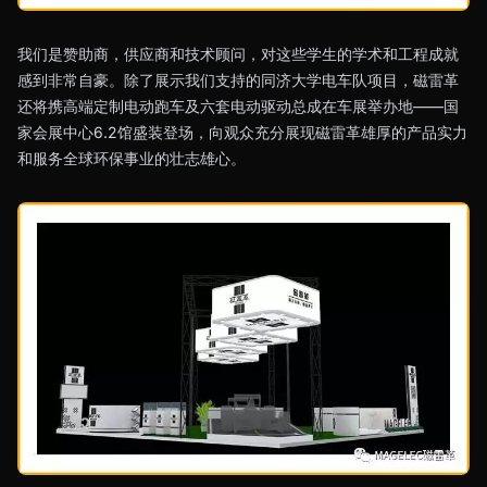
我们是赞助商，供应商和技术顾问，对这些学生的学术和工程成就
感到非常自豪。除了展示我们支持的同济大学电车队项目，磁雷革
还将携高端定制电动跑车及六套电动驱动总成在车展举办地——国
家会展中心6.2馆盛装登场，向观众充分展现磁雷革雄厚的产品实力
和服务全球环保事业的壮志雄心。