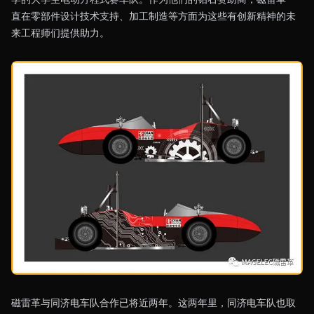
直在零部件设计技术支持、加工制造等方面为这些有创新精神的未
来工程师们提供助力。
磁雷革与同济电车队合作已将近两年。这两年里，同济电车队也取