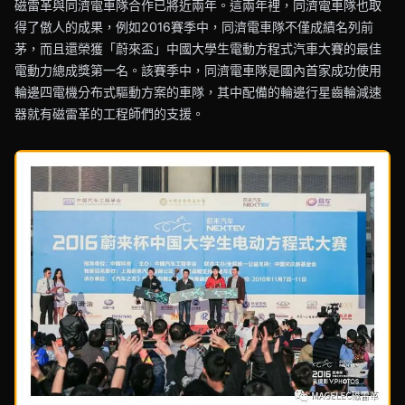
磁雷革與同濟電車隊合作已將近兩年。這兩年裡，同濟電車隊也取
得了傲人的成果，例如2016賽季中，同濟電車隊不僅成績名列前
茅，而且還榮獲「蔚來盃」中國大學生電動方程式汽車大賽的最佳
電動力總成獎第一名。該賽季中，同濟電車隊是國內首家成功使用
輪邊四電機分布式驅動方案的車隊，其中配備的輪邊行星齒輪減速
器就有磁雷革的工程師們的支援。