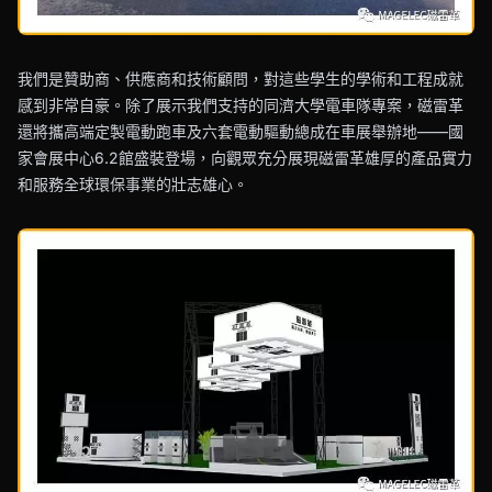
我們是贊助商、供應商和技術顧問，對這些學生的學術和工程成就
感到非常自豪。除了展示我們支持的同濟大學電車隊專案，磁雷革
還將攜高端定製電動跑車及六套電動驅動總成在車展舉辦地——國
家會展中心6.2館盛裝登場，向觀眾充分展現磁雷革雄厚的產品實力
和服務全球環保事業的壯志雄心。