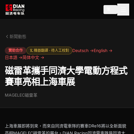
繁
新聞動態
Deutsch →
English →
贊助合作
機器翻譯 · 待人工校對
日本語 →
简体中文 →
磁雷革攜手同濟大學電動方程式
賽車亮相上海車展
MAGELEC磁雷革
上海車展即將到來，而來自同濟電車隊的賽車DRe16將以全新面貌
亮相MAGELEC磁雷革的展台。DIAN Racing同濟電車隊是同濟大