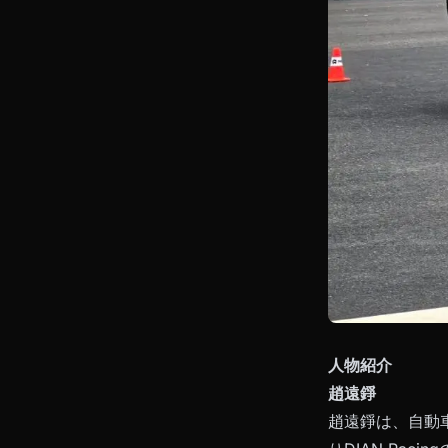
人物紹介
趙遠錚
趙遠錚は、自動車