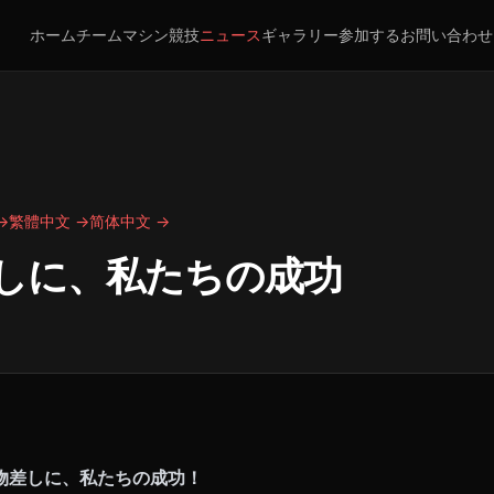
ホーム
チーム
マシン
競技
ニュース
ギャラリー
参加する
お問い合わせ
 →
繁體中文 →
简体中文 →
しに、私たちの成功
物差しに、私たちの成功！