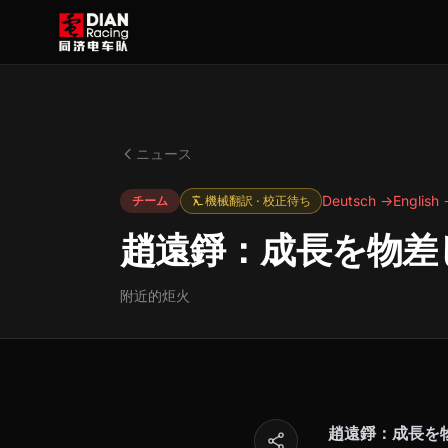
ニュース
Deutsch →
English
チーム
機械翻訳 · 校正待ち
趙遠錚：成長を物差
附近的炬火
趙遠錚：成長を