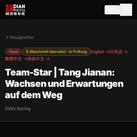
DE
Neuigkeiten
English →
日本語 →
Team
Maschinell übersetzt · in Prüfung
繁體中文 →
简体中文 →
Team-Star | Tang Jianan:
Wachsen und Erwartungen
auf dem Weg
DIAN Racing