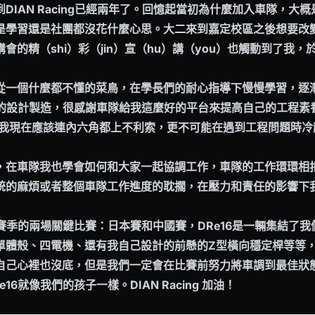
DIAN Racing已經兩年了。回憶起當初為什麼加入車隊，大
是學習還是社團都沒花什麼心思。大二來到嘉定校區之後想要改
會的精（shi）彩（jin）宣（hu）講（you）也觸動到了我
從一個什麼都不懂的菜鳥，在學長們的耐心指導下慢慢學習，逐
分的設計製造，很感謝車隊給我這麼好的平台來提高自己的工程素養
歷練，我現在應該連內六角都上不利索，更不可能在遇到工程問題時
，在車隊我也學會如何和大家一起協調工作，車隊的工作環環相
統的麻煩或者整個車隊工作進度的耽擱，在壓力和責任的影響下
6賽季的兩場關鍵比賽：日本賽和中國賽，DRe16是一輛集結了
單體殼、四電機、還有我自己設計的前懸的Z型橫向穩定桿等等
自己心裡也沒底，但是我們一定會在比賽前努力將車調到最佳狀
16就像我們的孩子一樣。DIAN Racing 加油！