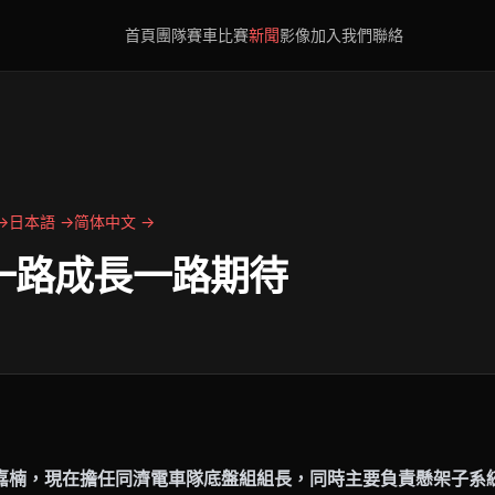
首頁
團隊
賽車
比賽
新聞
影像
加入我們
聯絡
 →
日本語 →
简体中文 →
：一路成長一路期待
嘉楠，現在擔任同濟電車隊底盤組組長，同時主要負責懸架子系