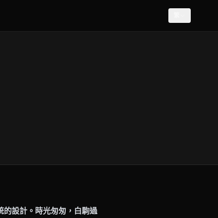
繁
統的設計。時光匆匆，白駒過