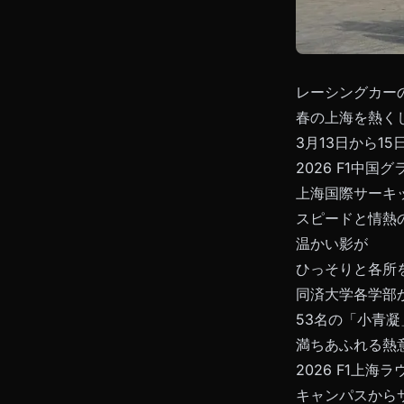
レーシングカー
春の上海を熱く
3月13日から15
2026 F1中国
上海国際サーキ
スピードと情熱
温かい影が
ひっそりと各所
同済大学各学部
53名の「小青
満ちあふれる熱
2026 F1上海
キャンパスから