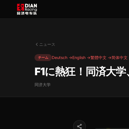
ニュース
Deutsch →
English →
繁體中文 →
简体中文 
チーム
F1に熱狂！同済大
同济大学