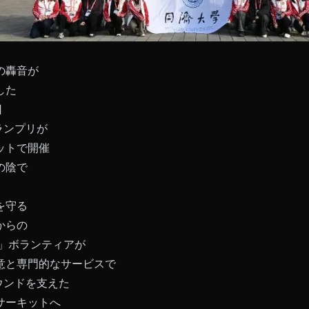
の轟音が
した
日
グランプリが
ットで開催
の陰で
を守る
からの
凝」ボランティアが
意と専門的なサービスで
ラウンドを支えた
サーキットへ