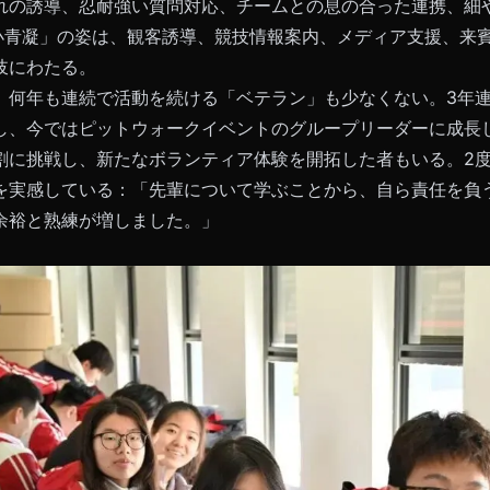
れの誘導、忍耐強い質問対応、チームとの息の合った連携、細
小青凝」の姿は、観客誘導、競技情報案内、メディア支援、来
岐にわたる。
、何年も連続で活動を続ける「ベテラン」も少なくない。3年
し、今ではピットウォークイベントのグループリーダーに成長
割に挑戦し、新たなボランティア体験を開拓した者もいる。2
を実感している：「先輩について学ぶことから、自ら責任を負
余裕と熟練が増しました。」