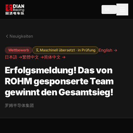
DE
Neuigkeiten
English →
Wettbewerb
Maschinell übersetzt · in Prüfung
日本語 →
繁體中文 →
简体中文 →
Erfolgsmeldung! Das von
ROHM gesponserte Team
gewinnt den Gesamtsieg!
罗姆半导体集团