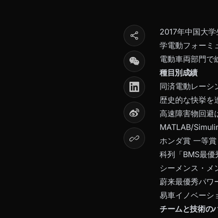
2017年中国大
学電動フォーミュ
電動車両部門で
種目別成績
同済電動レーシ
歴史的な快挙を
高速障害物回避
MATLAB/Si
ホンダ賞 一等賞
科列「BMS最
シーメンス・メ
蔚来最優秀パワ
易車イノベーシ
チームと技術の