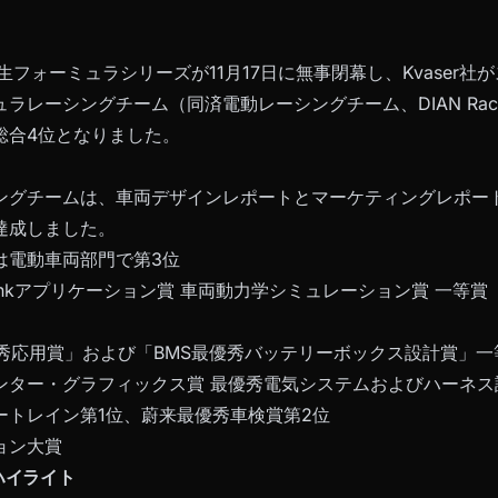
学生フォーミュラシリーズが11月17日に無事閉幕し、Kvaser
ラレーシングチーム（同済電動レーシングチーム、DIAN Rac
総合4位となりました。
ングチームは、車両デザインレポートとマーケティングレポー
達成しました。
は電動車両部門で第3位
mulinkアプリケーション賞 車両動力学シミュレーション賞 一等賞
優秀応用賞」および「BMS最優秀バッテリーボックス設計賞」一
ンター・グラフィックス賞 最優秀電気システムおよびハーネス
ートレイン第1位、蔚来最優秀車検賞第2位
ョン大賞
ハイライト