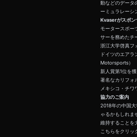
動などのデータ
ーミュラレーシ
Kvaserがス
モータースポー
サーを務めたチ
浙江大学啓真フ
ドイツのエアラン
Motorsports）
新人賞第1位を獲
著名なカリフォルニア
メキシコ・チワ
協力のご案内
2018年の中
ゃるかもしれま
維持することを
こちらをクリック