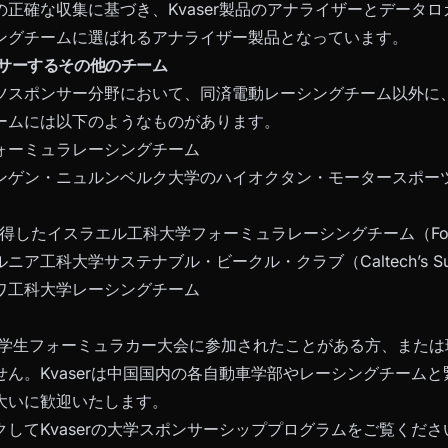
の正確な収集に基づき、Kvaser製品のアナライザーとデータ
ングチームに選ばれるアナライザー製品となっています。
ポンサーするその他のチーム
ツスポンサー分野において、同済電動レーシングチーム以外に、K
ームには以下のようなものがあります。
ォーミュラレーシングチーム
ゲン・ニュルンベルク大学のハイオクタン・モータースポーツチーム
得したイスラエル工科大学フォーミュラレーシングチーム（Formula
工科大学サステナブル・ビークル・クラブ（Caltech’s Sustaina
ワ工科大学レーシングチーム
国大学生フォーミュラカー大会に参加されたことがある方、また
せん。Kvaserは中国国内の各自動車学部やレーシングチーム
大いに歓迎いたします。
してKvaserの大学スポンサーシッププログラムをご覧くださ