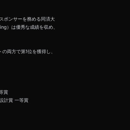
社がスポンサーを務める同済大
ing）は優秀な成績を収め、
トの両方で第1位を獲得し、
等賞
設計賞 一等賞