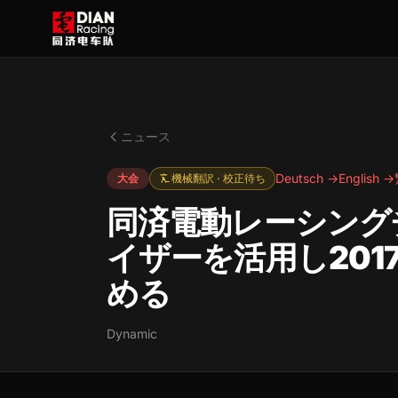
ニュース
Deutsch →
English →
大会
機械翻訳 · 校正待ち
同済電動レーシングチ
イザーを活用し201
める
Dynamic