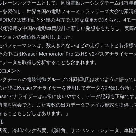
ルレーシングチームとして、同済電動レーシングチームは毎年
ーを製作し、世界各国の電動フォーミュラシリーズ大会で素晴
車DRe17は技術面と外観の両方で大幅な変更が加えられ、4モ
の技術採用が中国の電動車両設計に新しい発想をもたらし、実際
ーションの優位性を証明しました。
たパフォーマンスは、数えきれないほどの走行テストと各指標
中にはKvaser Memorator Pro 2xHS v2バスアナラ
にデータを取得し分析することも含まれます。
のコメント
ングチームの電装制御グループの孫玮琪氏は次のように語って
のたびにKvaserアナライザーを使用してデータを記録し分析
vaserアナライザーは非常に使いやすく、データ記録も正確で
時間を照会でき、また複数の出力データファイル形式を提供し
きることもしばしばあります。」
用
状況、冷却パック温度、傾斜角、サスペンションデータ、車輪