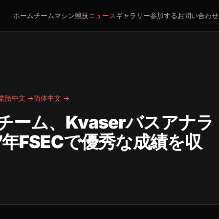
ホーム
チーム
マシン
競技
ニュース
ギャラリー
参加する
お問い合わせ
繁體中文 →
简体中文 →
ーム、Kvaserバスアナラ
7年FSECで優秀な成績を収