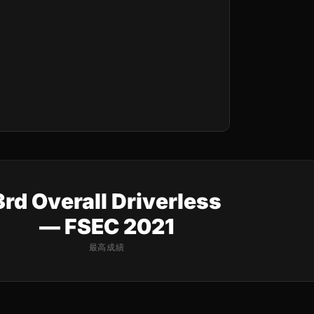
3rd Overall Driverless
— FSEC 2021
最高成績