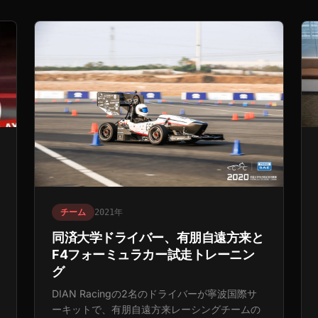
チーム
2021年
同済大学ドライバー、有朋自遠方来と
F4フォーミュラカー試走トレーニン
グ
DIAN Racingの2名のドライバーが寧波国際サ
ーキットで、有朋自遠方来レーシングチームの