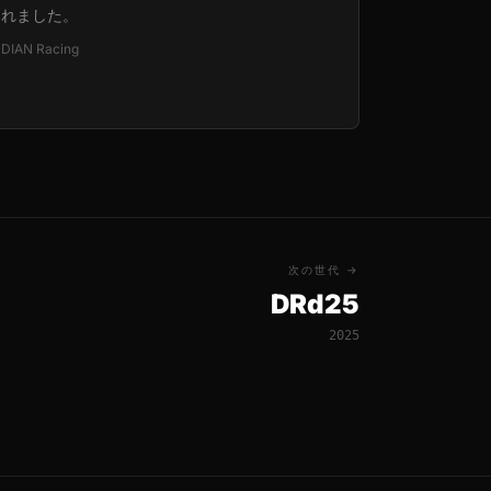
れました。
DIAN Racing
次の世代 →
DRd25
2025