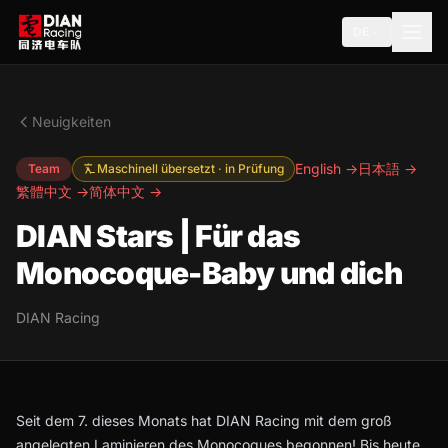
DE
Neuigkeiten
English →
日本語 →
Team
Maschinell übersetzt · in Prüfung
繁體中文 →
简体中文 →
DIAN Stars | Für das
Monocoque-Baby und dich
DIAN Racing
Seit dem 7. dieses Monats hat DIAN Racing mit dem groß
angelegten Laminieren des Monocoques begonnen! Bis heute