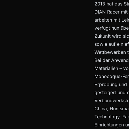
2013 hat das St
DIAN Racer mit 
arbeiten mit Le
verfügt nun übe
Zukunft wird si
sowie auf ein e
Wettbewerben te
Bei der Anwendu
Materialien – v
Monocoque-Fert
Erprobung und E
gesteigert und 
Verbundwerkstof
China, Huntsman 
Technology, Fa
Einrichtungen 