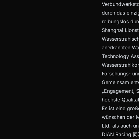
Verbundwerksto
durch das einzi
reibungslos dur
Shanghai Lionste
Wasserstrahlsc
anerkannten Wa
Technology Asso
Wasserstrahlkon
Forschungs- und
Gemeinsam entwi
„Engagement, Sp
höchste Qualitä
Es ist eine gro
wünschen der Me
Ltd. als auch u
DIAN Racing