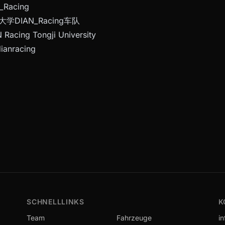
Racing
学DIAN_Racing车队
Racing Tongji University
nracing
SCHNELLLINKS
K
Team
Fahrzeuge
i