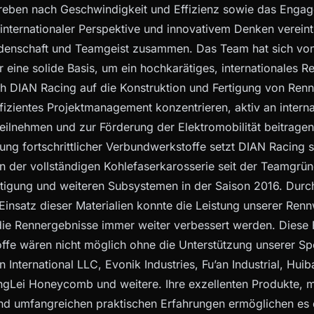
reben nach Geschwindigkeit und Effizienz sowie das Engag
internationaler Perspektive und innovativem Denken vereint
idenschaft und Teamgeist zusammen. Das Team hat sich von
r eine solide Basis, um ein hochkarätiges, internationales 
ch DIAN Racing auf die Konstruktion und Fertigung von Re
ffizientes Projektmanagement konzentrieren, aktiv an intern
ilnehmen und zur Förderung der Elektromobilität beitragen
ng fortschrittlicher Verbundwerkstoffe setzt DIAN Racing 
on der vollständigen Kohlefaserkarosserie seit der Teamgrün
igung und weiteren Subsystemen in der Saison 2016. Durch
insatz dieser Materialien konnte die Leistung unserer Renn
die Rennergebnisse immer weiter verbessert werden. Diese F
fe wären nicht möglich ohne die Unterstützung unserer Sp
International LLC, Evonik Industries, Fu’an Industrial, Hui
ngLei Honeycomb und weitere. Ihre exzellenten Produkte, 
und umfangreichen praktischen Erfahrungen ermöglichen es