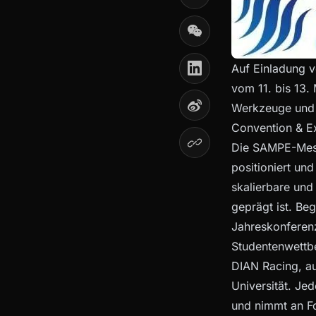
Auf Einladung v
vom 11. bis 13.
Werkzeuge und 
Convention & Ex
Die SAMPE-Messe
positioniert und
skalierbare und
geprägt ist. Be
Jahreskonferenz
Studentenwettbe
DIAN Racing, a
Universität. Je
und nimmt an Fo