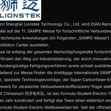
on Shanghai Lionstek Technology Co., Ltd. wird DIAN Racin
 Mai auf der 11. SAMPE-Messe für fortschrittliche Verbundwe
technische Anwendungen (im Folgenden „SAMPE-Messe“) i
hibition Center ausstellen.
 ist entlang der gesamten Wertschöpfungskette fortschrit
 fördert den Weg zur Industrialisierung, der durch innovativ
 kostengünstige Fertigungsverfahren sowie schnell aushärt
gleitend zur Messe finden die dreitägige internationale SA
, spezielle Technologievorträge, der Super-Carbonfaser-Er
werb für ultraleichte Verbundwerkstoffbrücken/-flügel statt
uf Chinesisch 同济电车队, ist das Formula-Student-Electric-T
des Jahr konstruiert und fertigt das Team einen elektrisch
rmula-Student-Electric-Wettbewerben teil. Seit der offizie