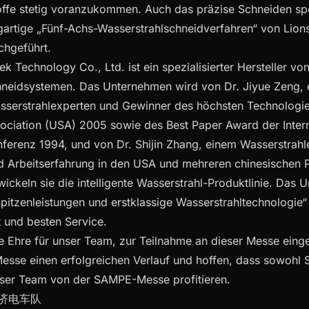
ffe stetig voranzukommen. Auch das präzise Schneiden spe
gartige „Fünf-Achs-Wasserstrahlschneidverfahren“ von Lio
chgeführt.
k Technology Co., Ltd. ist ein spezialisierter Hersteller von
hneidsystemen. Das Unternehmen wird von Dr. Jiyue Zeng, 
sserstrahlexperten und Gewinner des höchsten Technologie
ciation (USA) 2005 sowie des Best Paper Award der Intern
ferenz 1994, und von Dr. Shijin Zhang, einem Wasserstrahle
 Arbeitserfahrung in den USA und mehreren chinesischen Pa
ckeln sie die intelligente Wasserstrahl-Produktlinie. Das U
itzenleistungen und erstklassige Wasserstrahltechnologie“
t und besten Service.
ße Ehre für unser Team, zur Teilnahme an dieser Messe einge
sse einen erfolgreichen Verlauf und hoffen, dass sowohl 
nser Team von der SAMPE-Messe profitieren.
 同济电车队