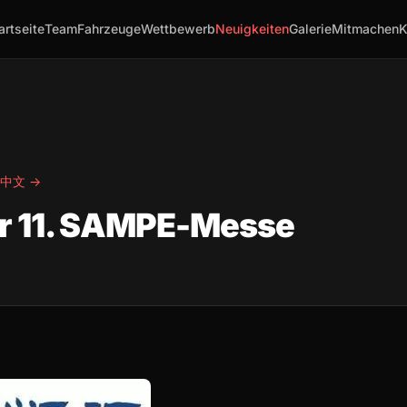
artseite
Team
Fahrzeuge
Wettbewerb
Neuigkeiten
Galerie
Mitmachen
K
中文 →
er 11. SAMPE-Messe