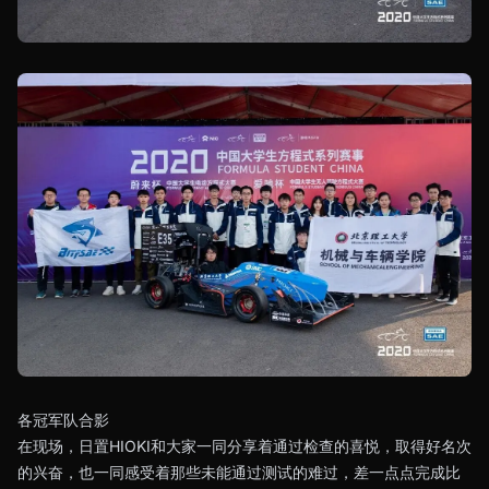
各冠军队合影
在现场，日置HIOKI和大家一同分享着通过检查的喜悦，取得好名次
的兴奋，也一同感受着那些未能通过测试的难过，差一点点完成比