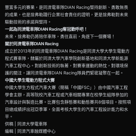
豐富多元的賽果，是同濟電車隊DIAN Racing堅持創新、勇敢無畏
的成果，也是捨弗勒踐行企業社會責任的證明，更是捨弗勒對未來
驅動技術的承諾與堅持。
一起為同濟電車隊DIAN Racing奪冠歡呼吧！
未來，捨弗勒仍將陪伴車隊，勇往直前，角逐下一個賽場！
關於同濟電車隊DIAN Racing
成立於2013年的同濟電車隊DIAN Racing是同濟大學大學生電動方
程式賽車隊，隸屬於同濟大學汽車學院創新基地和同濟大學新能源
汽車工程中心。對創新技術的執著，對賽車運動的熱忱，對環境保
護的關注，讓同濟電車隊DIAN Racing隊員們緊密凝聚在一起。
中國大學生電動方程式大賽
中國大學生方程式汽車大賽（簡稱「中國FSC」）由中國汽車工程
學會主辦，高等院校汽車工程或汽車相關專業在校學生組隊參加的
汽車設計與製造比賽。比賽包含靜態賽和動態賽共8個項目。按照項
目總成績評出冠亞季軍，全面考核大學生的汽車工程設計能力和水
平。
供稿 | 同濟大學電車隊
編輯 | 同濟汽車融媒體中心