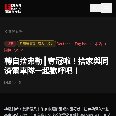
繁
新聞動態
Deutsch →
English →
日本語 →
活動
機器翻譯 · 待人工校對
简体中文 →
轉自捨弗勒 | 奪冠啦！捨家與同
濟電車隊一起歡呼吧！
同济汽小能
持續創新，激情傳承！作為電驅動領域的開拓者，捨弗勒深入電動
賽車領域，從建立車隊參加全球首個電動車錦標賽Formula E，到支