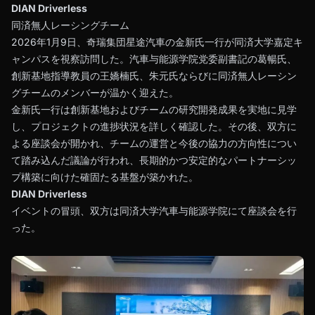
DIAN Driverless
同済無人レーシングチーム
2026年1月9日、奇瑞集団星途汽車の金新氏一行が同済大学嘉定キ
ャンパスを視察訪問した。汽車与能源学院党委副書記の葛暢氏、
創新基地指導教員の王嬌楠氏、朱元氏ならびに同済無人レーシン
グチームのメンバーが温かく迎えた。
金新氏一行は創新基地およびチームの研究開発成果を実地に見学
し、プロジェクトの進捗状況を詳しく確認した。その後、双方に
よる座談会が開かれ、チームの運営と今後の協力の方向性につい
て踏み込んだ議論が行われ、長期的かつ安定的なパートナーシッ
プ構築に向けた確固たる基盤が築かれた。
DIAN Driverless
イベントの冒頭、双方は同済大学汽車与能源学院にて座談会を行
った。