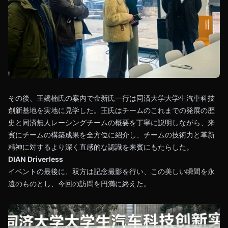
その後、王嬌楠氏の案内で金新氏一行は同済大学大学生汽車科技
創新基地を実地に見学した。王氏はチームのこれまでの発展の歴
史と同済無人レーシングチームの概要を丁寧に説明しながら、来
賓にチームの構築成果を全方位に紹介し、チームの技術力と革新
精神に対するより深く直感的な認識を来賓にもたらした。
DIAN Driverless
イベントの最後に、双方は記念撮影を行い、この美しい瞬間を永
遠のものとし、今回の訪問を円満に終えた。