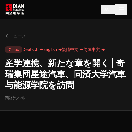
JA
ニュース
Deutsch →
English →
繁體中文 →
简体中文 →
チーム
産学連携、新たな章を開く | 奇
瑞集団星途汽車、同済大学汽車
与能源学院を訪問
同济汽小能