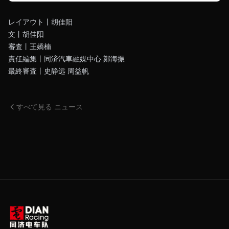
レイアウト丨胡佳阳
文丨胡佳阳
審査丨王嬌楠
責任編集丨同済汽車融媒中心 鄭海振
最終審査丨史静远 周益帆
すべて見る ニュース