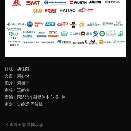
排版丨胡佳阳
文案丨周心悦
图片丨周相宁
审核丨王娇楠
责编丨同济汽车融媒体中心 吴 楠
审定丨史静远 周益帆
查看全部 新闻动态